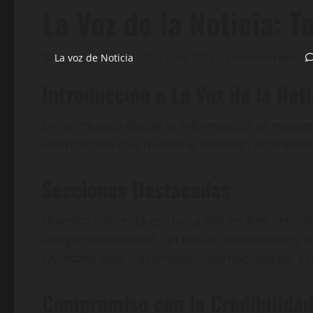
La Voz de la Noticia: 
La voz de Noticia
3 julio, 2026
2 minutes read
Introducción a La Voz de la Noti
En un mundo donde la información se mueve rá
información que mueve al mundo”, buscamos o
Secciones Destacadas
Nuestro sitio está estructurado en tres seccio
imagen impactante, un titular convincente y 
Quintana Roo, nacionales, internacionales, esp
Compromiso con la Credibilida