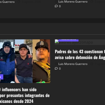
Luis Moreno Guerrero
3 agost
o Guerrero
3 agosto, 2026
0
Nacionales
Padres de los 43 cuestionan f
aviso sobre detención de Áng
Luis Moreno Guerrero
7 agost
0
s
 influencers han sido
por presuntos integrantes de
xicanos desde 2024