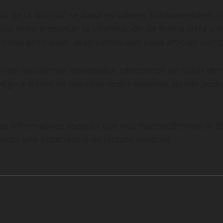
oz de la Noticia” se basa en valores fundamentales c
cia debe presentar la información de forma clara y 
 estos principios, asegurando que cada artículo cump
 con las últimas novedades, ofrecemos un ticker de n
tigo a través de nuestras redes sociales, donde podrá
as informativas asegura que nos mantendremos al día
ando una experiencia de lectura superior.