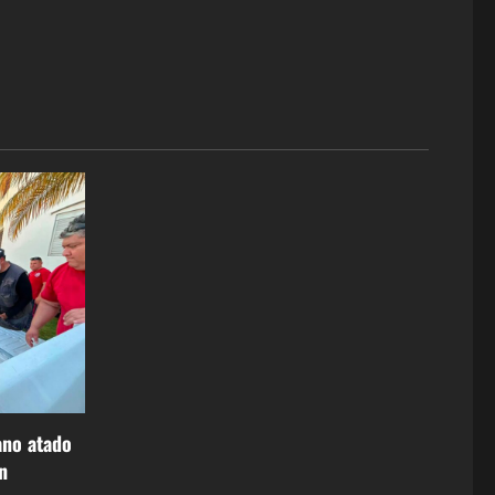
ano atado
n