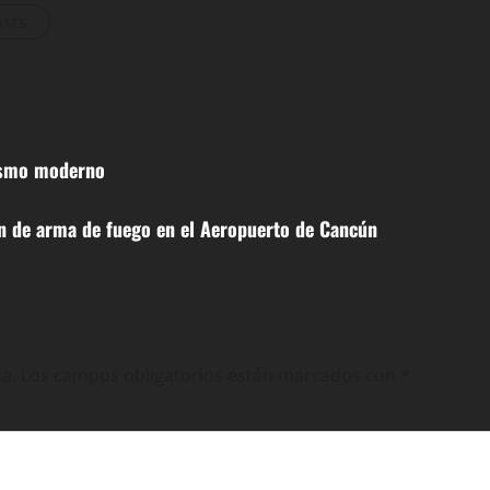
osts
dismo moderno
ón de arma de fuego en el Aeropuerto de Cancún
a.
Los campos obligatorios están marcados con
*