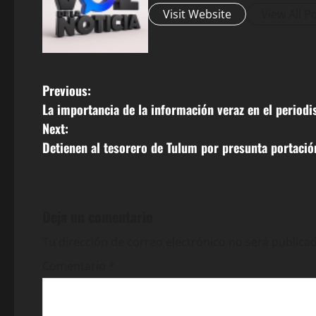
Visit Website
View All P
P
Previous:
La importancia de la información veraz en el perio
o
Next:
s
Detienen al tesorero de Tulum por presunta portaci
t
n
Deja un comentario
a
Tu dirección de correo electrónico no será publicad
v
Comentario
*
i