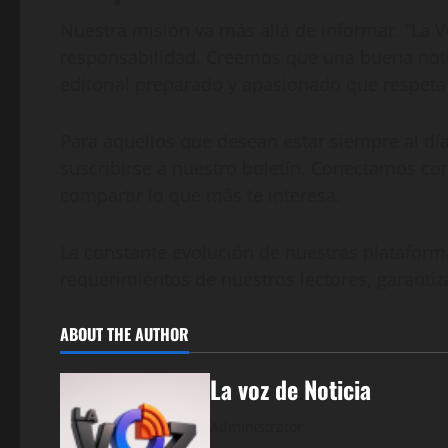
Nuestra misión va más allá de informar. “La V
responsabilidad. Creemos que una buena noti
editorial preparado y apasionado que respeta
Para aquellos que desean estar siempre al día
suscribirse a nuestro boletín. Conectamos con
compartir lo que más te interesa.
La constante evolución de nuestras plataform
requerimientos de nuestros lectores, garantiz
ABOUT THE AUTHOR
La voz de Noticia
Administrator