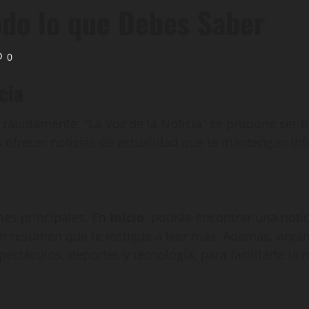
Todo lo que Debes Saber
0
cia
pidamente, “La Voz de la Noticia” se propone ser tu 
frecer noticias de actualidad que te mantengan info
nes principales. En
Inicio
, podrás encontrar una noti
un resumen que te instigue a leer más. Además, orga
ectáculos, deportes y tecnología, para facilitarte la 
d